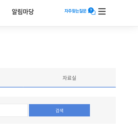
알림마당
자
전
주
체
찾
메
는
뉴
질
문
과
답
변
자료실
검
색
버