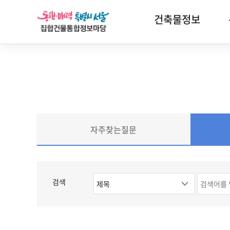
건축물정보
자주찾는질문
검색
검
검
공
지
색
색
사
옵
어