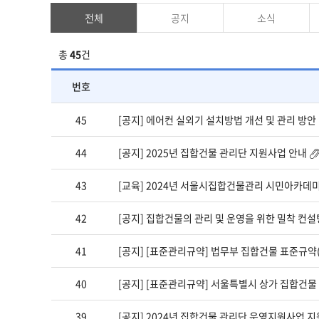
항
전체
공지
소식
션
총
45
건
번호
공
45
[공지] 에어컨 실외기 설치방법 개선 및 관리 방안
지
사
44
[공지] 2025년 집합건물 관리단 지원사업 안내
항
목
43
[교육] 2024년 서울시집합건물관리 시민아카데
록
보
42
[공지] 집합건물의 관리 및 운영을 위한 밀착 컨설팅
기
41
[공지] [표준관리규약] 법무부 집합건물 표준규약(20
-
번
40
[공지] [표준관리규약] 서울특별시 상가 집합건물 
호,
제
39
[공지] 2024년 집합건물 관리단 운영지원사업 지